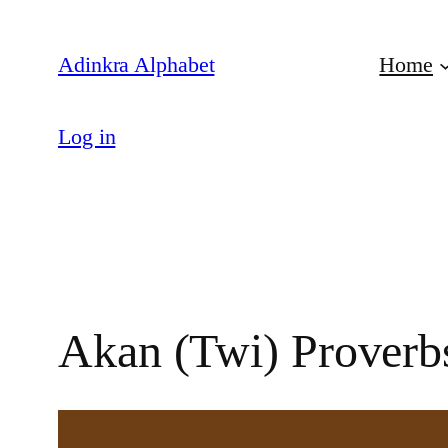
Skip
to
Adinkra Alphabet
Home
content
Log in
Akan (Twi) Proverb