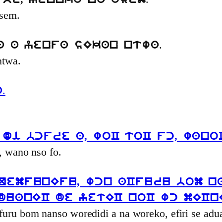
be, yennka no asem
asem.
.
a a yenfa sEkan ntwa
ntwa.
.
a
di bcfre a, woC toC fc, wano
, wano nso fo.
QemfunEfu, wcn aCfuru bom n
duanEC de yetEC noC wc mEC
uru bom nanso woredidi a na woreko, efiri se ad