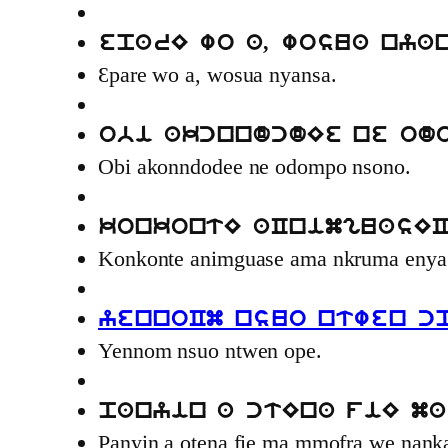
eparE wo a, wosua nya
Ɛpare wo a, wosua nyansa.
obi akcnndcdEe ne od
Obi akonndodee ne odompo nsono.
konkontE aCnimguasEC
Konkonte animguase ama nkruma enya 
yennoCm nsuo ntwen c
Yennom nsuo ntwen ope.
panyin a ctEna fiE ma
Panyin a otena fie ma mmofra we nank