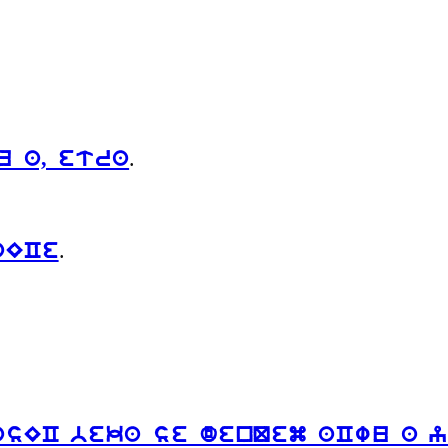
.
 a, etra
.
aECe
sEC beka se denQem aCwu a y