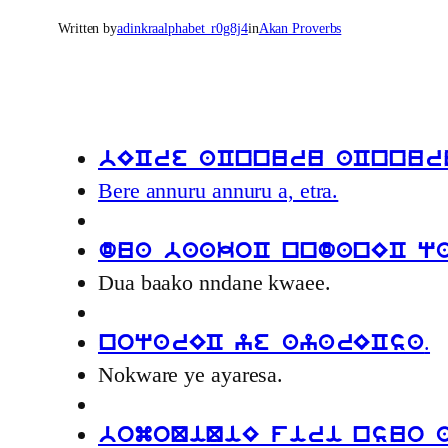
Written by
adinkraalphabet_r0g8j4
in
Akan Proverbs
bECre aCnnuru aCnnuru
Bere annuru annuru a, etra.
dua baakoC nndanEC q
Dua baako nndane kwaee.
.
noqarEC ye ayarECsa
Nokware ye ayaresa.
bomoQiQiE firi nsuo a