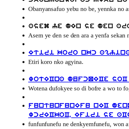
cbanyansafoc yEbu no 
Obanyansafuo yebu no be, yennka no 
asem ye dEn se den ar
Asem ye den se den ara a yenfa sekan 
Etiri koro nkc agyin
Etiri koro nko agyina.
wotECna dufcQECe soC 
Wotena dufokyee so di bofre a wo to fo
funtunfunEfu nEC den
wcrECkoC, Efiri se aC
funfunfunefu ne denkyemfunefu, won af