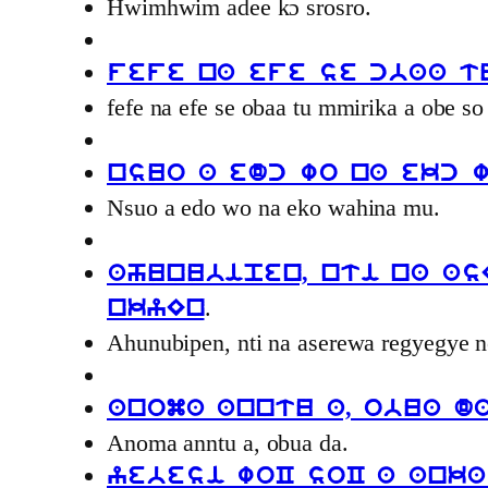
Hwimhwim adee kɔ srosro.
fefe na efe se cbaa t
fefe na efe se obaa tu mmirika a obe so
nsuo a edc wo na ekc 
Nsuo a edo wo na eko wahina mu.
ahunubipen, nti na as
.
nkyEn
Ahunubipen, nti na aserewa regyegye n
anoma anntu a, obua d
Anoma anntu a, obua da.
yebesi woC soC a anka