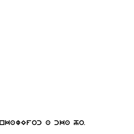
.
ankawEfoc a cka ho