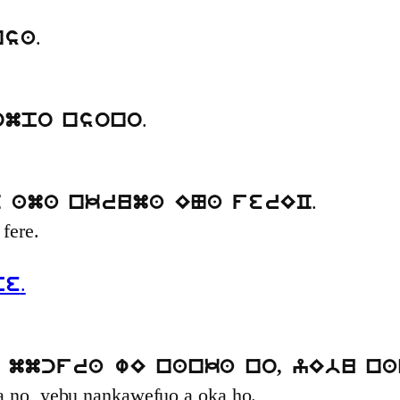
.
nsa
.
ompo nsono
.
 ama nkruma ENa ferEC
fere.
.
pe
 mmcfra wE nanka no, yEbu n
a no, yebu nankawefuo a oka ho.