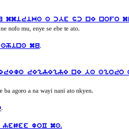
u mmirika a cbe sc nE nofo m
 ne nofo mu, enye se ebe te ato.
.
wahina mu
ErEwa rEgyEgyE nE ba agoro 
e ba agoro a na wayi nani ato nkyen.
.
a
 yeSee woC ma.