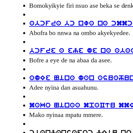
Bomokyikyie firi nsuo ase beka se de
abcfra bc nwa na cmm
Abofra bo nnwa na ombo akyekyedee.
bcfre a eye de na aba
Bofre a eye de na abaa da asee.
adEe Nina dan asuahu
Adee nyina dan asuahunu.
mako Ninaa mpaCtu mm
Mako nyinaa mpatu mmere.