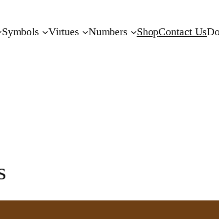
Symbols
Virtues
Numbers
Shop
Contact Us
Do
s