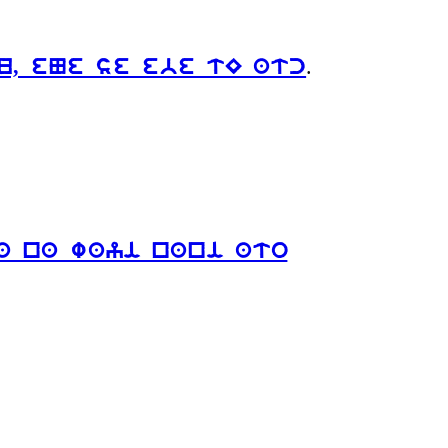
.
u, eNe se ebe tE atc
a na wayi nani ato