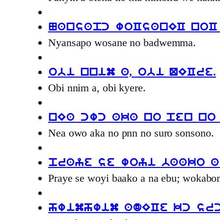
Nansapc woCsanEC noC
Nyansapo wosane no badwemma.
obi nnim a, obi QECre.
Obi nnim a, obi kyere.
nEa cwc aka no pen no
Nea owo aka no pnn no suro sonsono.
praye se woyi baako a
Praye se woyi baako a na ebu; wokab
hwimhwim adECe kc sr