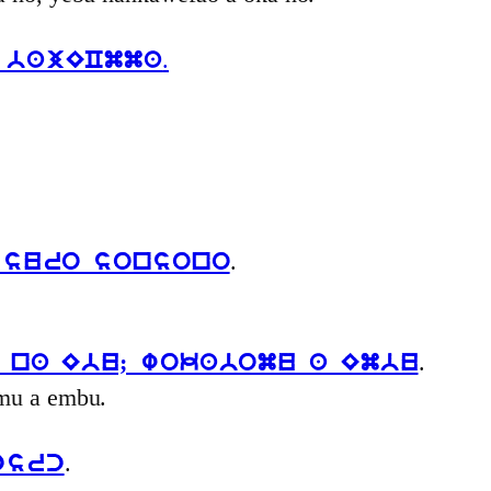
.
 bajECmma
.
 suro sonsono
.
 na Ebu; wokabomu a Embu
omu a embu.
.
csrc