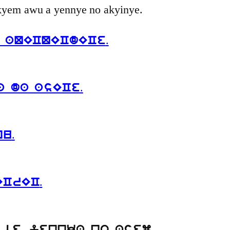
nkyem awu a yennye no akyinye.
.
c aQECQECdECe
.
a da asECe
.
nu
.
ECrEC
.