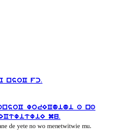
.
C nsoC fc
ansoC worECdidi a na
.
nECtwitwiE mu
uane de yete no wo menetwitwie mu.